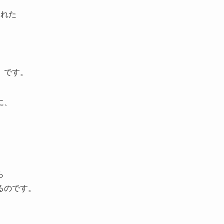
くれた
」です。
に、
ら
るのです。