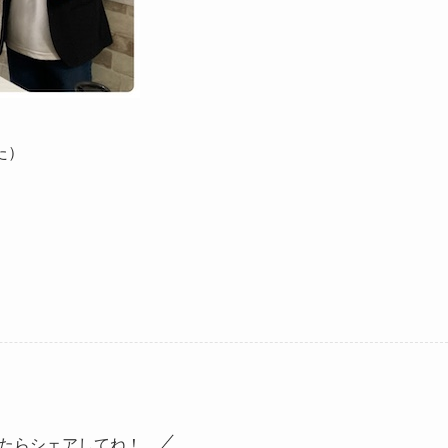
た）
。
たらシェアしてね！