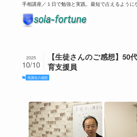
手相講座／１日で勉強と実践。最短で占えるように
【生徒さんのご感想】50代女
2025
10/10
育支援員
受講生の感想