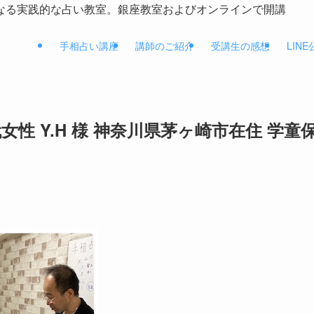
なる実践的な占い教室。銀座教室およびオンラインで開講
手相占い講座
講師のご紹介
受講生の感想
LIN
性 Y.H 様 神奈川県茅ヶ崎市在住 学童