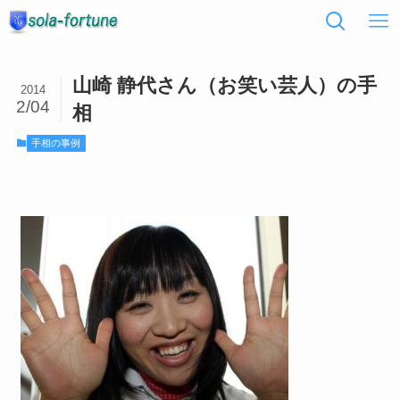
山崎 静代さん（お笑い芸人）の手
2014
2/04
相
手相の事例