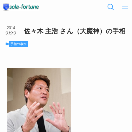
2014
佐々木 主浩 さん（大魔神）の手相
2/22
手相の事例