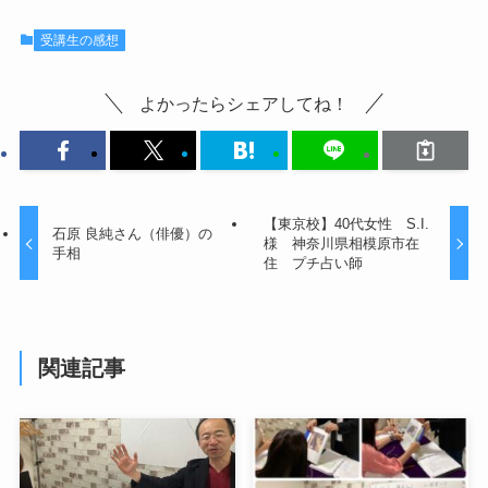
受講生の感想
よかったらシェアしてね！
【東京校】40代女性 S.I.
石原 良純さん（俳優）の
様 神奈川県相模原市在
手相
住 プチ占い師
関連記事