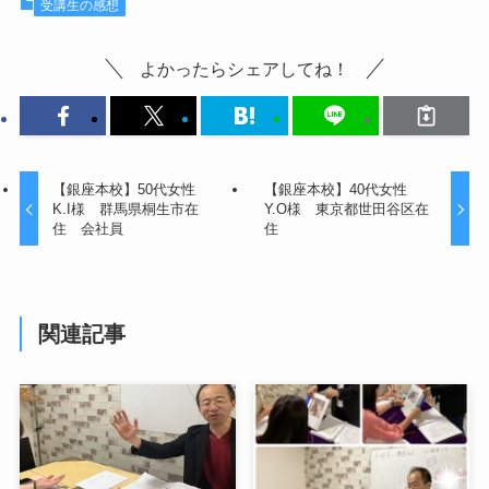
受講生の感想
よかったらシェアしてね！
【銀座本校】50代女性
【銀座本校】40代女性
K.I様 群馬県桐生市在
Y.O様 東京都世田谷区在
住 会社員
住
関連記事