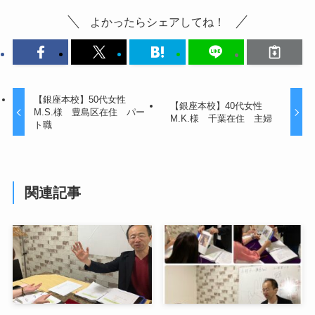
よかったらシェアしてね！
【銀座本校】50代女性
【銀座本校】40代女性
M.S.様 豊島区在住 パー
M.K.様 千葉在住 主婦
ト職
関連記事