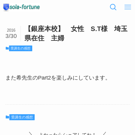
【銀座本校】 女性 S.T様 埼玉
2016
3/30
県在住 主婦
受講生の感想
また希先生のPart2を楽しみにしています。
受講生の感想
よかったらシェアしてね！