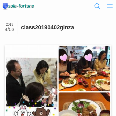
2019
class20190402ginza
4/03