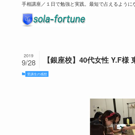
手相講座／１日で勉強と実践。最短で占えるように
2019
【銀座校】40代女性 Y.F様
9/28
受講生の感想