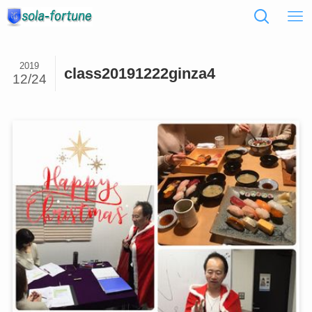
2019
class20191222ginza4
12/24