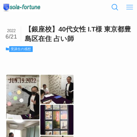
【銀座校】40代女性 I.T様 東京都豊
2022
6/21
島区在住 占い師
受講生の感想