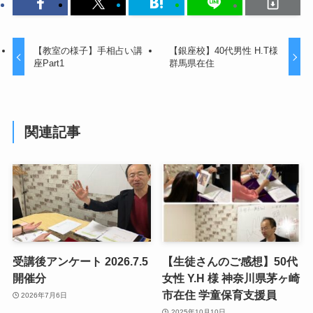
【教室の様子】手相占い講
【銀座校】40代男性 H.T様
座Part1
群馬県在住
関連記事
受講後アンケート 2026.7.5
【生徒さんのご感想】50代
開催分
女性 Y.H 様 神奈川県茅ヶ崎
市在住 学童保育支援員
2026年7月6日
2025年10月10日