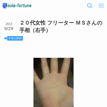
２０代女性 フリーター ＭＳさんの
2013
9/29
手相（右手）
手相の事例