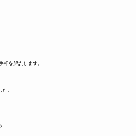
手相を解説します。
した。
も