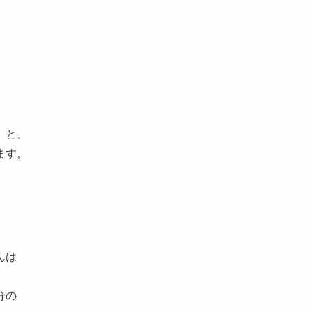
、
」と、
ます。
んは
分の