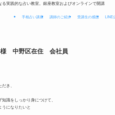
なる実践的な占い教室。銀座教室およびオンラインで開講
手相占い講座
講師のご紹介
受講生の感想
LIN
.S様 中野区在住 会社員
ただき、
ず知識をしっかり身につけて、
ようになりたいと