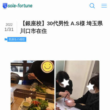
【銀座校】30代男性 A.S様 埼玉県
2022
1/31
川口市在住
受講生の感想