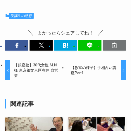
受講生の感想
よかったらシェアしてね！
【銀座校】30代女性 M.N
【教室の様子】手相占い講
様 東京都文京区在住 自営
座Part1
業
関連記事